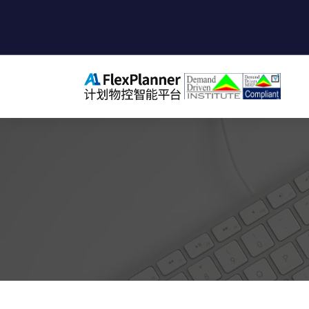
跳
至
正
文